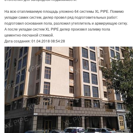
На всю отапливаемую площадь уложено 64 системы XL PIPE. Помимо
укладки самих систем, дилер провел ряд подготовительных работ:
подготовил основания пола, разложил утеплитель и армирующую сетку.
А после укладки систем XL PIPE дилер произвел заливку пола
цементно-песчаной стяжкой.
Дата создания: 01.04.2018 08:54:28