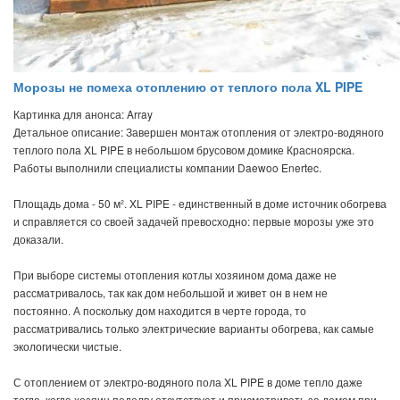
Морозы не помеха отоплению от теплого пола XL PIPE
Картинка для анонса: Array
Детальное описание: Завершен монтаж отопления от электро-водяного
теплого пола XL PIPE в небольшом брусовом домике Красноярска.
Работы выполнили специалисты компании Daewoo Enertec.
Площадь дома - 50 м². XL PIPE - единственный в доме источник обогрева
и справляется со своей задачей превосходно: первые морозы уже это
доказали.
При выборе системы отопления котлы хозяином дома даже не
рассматривалось, так как дом небольшой и живет он в нем не
постоянно. А поскольку дом находится в черте города, то
рассматривались только электрические варианты обогрева, как самые
экологически чистые.
С отоплением от электро-водяного пола XL PIPE в доме тепло даже
тогда, когда хозяин подолгу отсутствует и присматривать за домом при