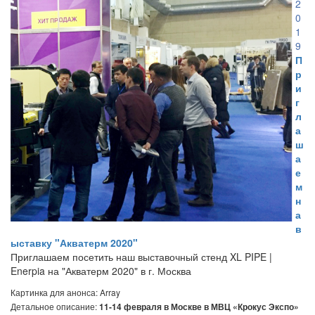
2
0
1
9
П
р
и
г
л
а
ш
а
е
м
н
а
в
ыставку "Акватерм 2020"
Приглашаем посетить наш выставочный стенд XL PIPE |
Enerpia на "Акватерм 2020" в г. Москва
Картинка для анонса: Array
Детальное описание:
11-14 февраля в Москве в МВЦ «Крокус Экспо»