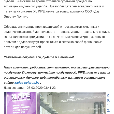
рублей. В ближайшее время готовится судебный процесс по
возмещению данного ущерба. Правообладателем товарного знака и
патента на систему XL PIPE является только компания ООО «Дэу
Энертек Групп».
Обращаем внимание производителей и поставщиков, склонных к
ведению незаконной деятельности – наша компания тщательно следит,
как за качеством продукции, так и за честным именем бренда. Любые
попытки подделок будут пресекаться и вести за собой финансовые
потери для нарушителей.
Уважаемые покупатели, будьте бдительны!
Наша компания предоставляет гарантию только на оригинальную
продукцию. Поэтому, покупайте продукцию XL PIPE только у наших
официальных дилеров, подтвержденных на нашем официальном
сайте
xlpipe-belarus.by
.
Дата создания: 26.03.2020 03:41:23
2
6.
1
2.