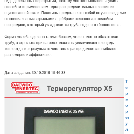
виде деревянных перекрытий, поэтому монтаж выполнен «сухим»
способом с применением термораспределительных пластин из
оцинкованной стали. Пластины представляют собой штучное изделие
со специальными «крыльями» - рёбрами жесткости, и желобом
посередине, в который укладывается труба водяного тёплого пола.
Форма желоба сделана таким образом, что он плотно обхватывает
трубу, а «крылья» при нагреве пластины увеличивают площадь
теплоотдачи, в результате чего тепло распределяется наиболее
равномерно и эффективно.
Дата создания: 30.10.2019 15:46:33
Т
е
р
м
о
р
ег
у
л