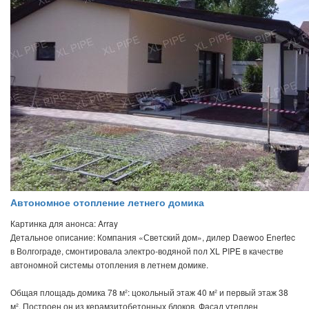
Автономное отопление летнего домика
Картинка для анонса: Array
Детальное описание: Компания «Светский дом», дилер Daewoo Enertec
в Волгограде, смонтировала электро-водяной пол XL PIPE в качестве
автономной системы отопления в летнем домике.
Общая площадь домика 78 м²: цокольный этаж 40 м² и первый этаж 38
м². Построен он из керамзитобетонных блоков. Фасад утеплен