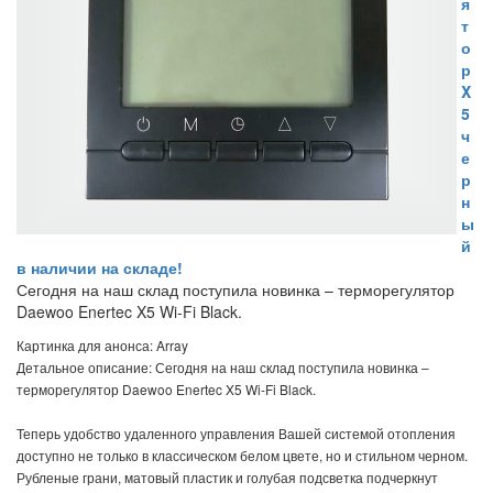
я
т
о
р
X
5
ч
е
р
н
ы
й
в наличии на складе!
Сегодня на наш склад поступила новинка – терморегулятор
Daewoo Enertec X5 Wi-Fi Black.
Картинка для анонса: Array
Детальное описание: Сегодня на наш склад поступила новинка –
терморегулятор Daewoo Enertec X5 Wi-Fi Black.
Теперь удобство удаленного управления Вашей системой отопления
доступно не только в классическом белом цвете, но и стильном черном.
Рубленые грани, матовый пластик и голубая подсветка подчеркнут